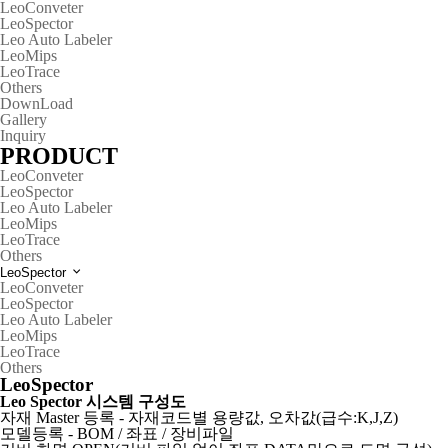
LeoConveter
LeoSpector
Leo Auto Labeler
LeoMips
LeoTrace
Others
DownLoad
Gallery
Inquiry
PRODUCT
LeoConveter
LeoSpector
Leo Auto Labeler
LeoMips
LeoTrace
Others
LeoSpector
LeoConveter
LeoSpector
Leo Auto Labeler
LeoMips
LeoTrace
Others
LeoSpector
Leo Spector 시스템 구성도
자재 Master 등록 - 자재코드별 용량값, 오차값(급수:K,J,Z)
모델등록 - BOM / 좌표 / 장비파일